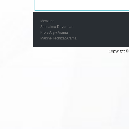
2024/7 BAP Komisyon toplantısı gerçekleştirilmiştir.
(Duyuru Tarihi: 31.10.2024)
Mevzuat
Satınalma Duyuruları
Proje Arşiv Arama
Makine Techizat Arama
Copyright © 